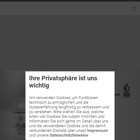
Ihre Privatsphäre ist uns
wichtig
Wir verwenden Cookies, um Funktionen
technisch zu ermöglichen und die
Nutzererfahrung langfristig zu verbessern und
zu verstehen. Bitte wählen Sie aus, welche
Arten von Cookies Sie nutzen möchten und
informieren Sie sich gerne im Detail über uns
und die verwendeten Cookies und die damit
verbundenen Dienste über unser
Impressum
und unsere
Datenschutzhinweise
.