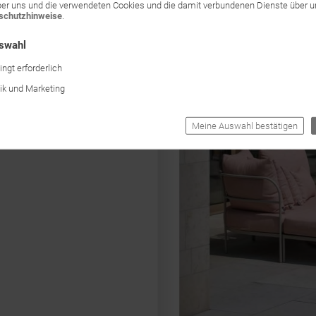
ber uns und die verwendeten Cookies und die damit verbundenen Dienste über 
schutzhinweise
.
uswahl
ngt erforderlich
tik und Marketing
Meine Auswahl bestätigen