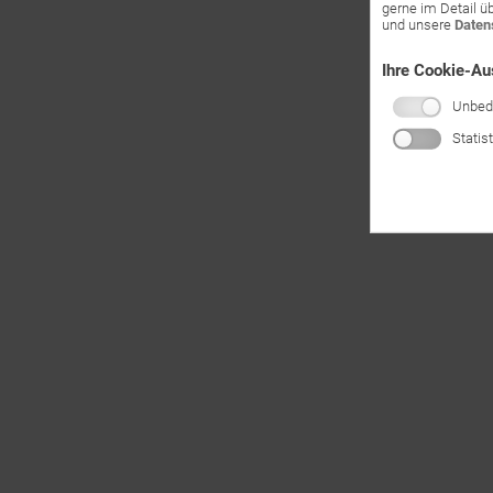
gerne im Detail ü
und unsere
Daten
Ihre Cookie-A
Unbedi
Statis