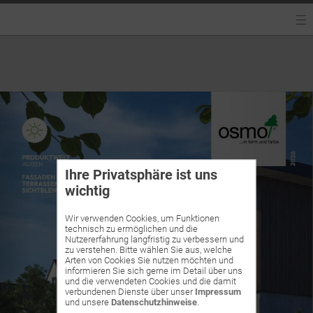
Ihre Privatsphäre ist uns
wichtig
Wir verwenden Cookies, um Funktionen
technisch zu ermöglichen und die
Nutzererfahrung langfristig zu verbessern und
zu verstehen. Bitte wählen Sie aus, welche
Arten von Cookies Sie nutzen möchten und
informieren Sie sich gerne im Detail über uns
und die verwendeten Cookies und die damit
verbundenen Dienste über unser
Impressum
und unsere
Datenschutzhinweise
.