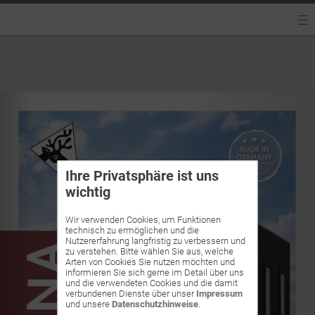
Ihre Privatsphäre ist uns
wichtig
Wir verwenden Cookies, um Funktionen
technisch zu ermöglichen und die
Nutzererfahrung langfristig zu verbessern und
zu verstehen. Bitte wählen Sie aus, welche
Arten von Cookies Sie nutzen möchten und
informieren Sie sich gerne im Detail über uns
und die verwendeten Cookies und die damit
verbundenen Dienste über unser
Impressum
und unsere
Datenschutzhinweise
.